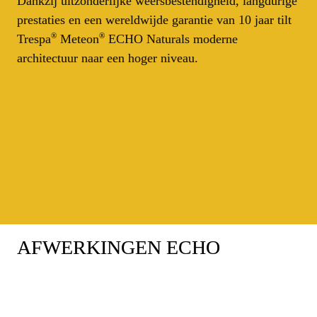
Dankzij uitzonderlijke weersbestendigheid, langdurige 
prestaties en een wereldwijde garantie van 10 jaar tilt 
®
®
Trespa
 Meteon
 ECHO Naturals moderne 
architectuur naar een hoger niveau.
AFWERKINGEN ECHO
Matt
'De Markering'
De Marke