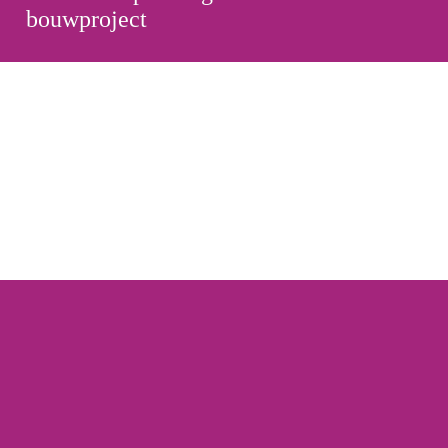
bouwproject