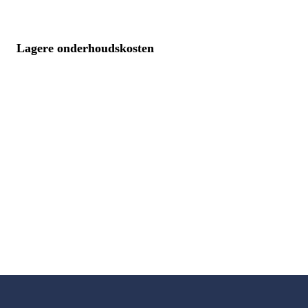
Lagere onderhoudskosten
Total Cost of 
Ownership (TCO)