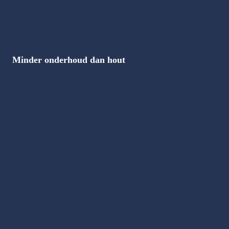
blijft en niet overgeschilderd hoeft te worden.
Minder onderhoud dan hout