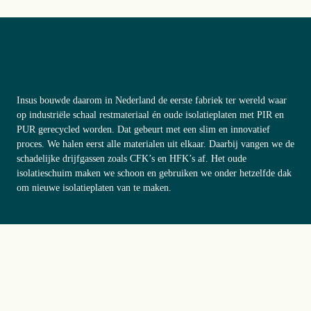
Insus bouwde daarom in Nederland de eerste fabriek ter wereld waar 
op industriële schaal restmateriaal én oude isolatieplaten met PIR en 
PUR gerecycled worden. Dat gebeurt met een slim en innovatief 
proces. We halen eerst alle materialen uit elkaar. Daarbij vangen we de 
schadelijke drijfgassen zoals CFK’s en HFK’s af. Het oude 
isolatieschuim maken we schoon en gebruiken we onder hetzelfde dak 
om nieuwe isolatieplaten van te maken. 
Of je nu een gevel, vloe
r of dak wilt isoleren; 
Insus heeft voor elk 
project de perfecte isolatieplaat
. Verkrijgbaar in een groot aantal 